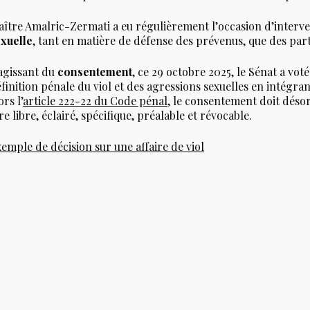
ître Amalric-Zermati a eu régulièrement l’occasion d’interven
xuelle
, tant en matière de défense des prévenus, que des parti
agissant du
consentement
, ce 29 octobre 2025, le Sénat a vot
finition pénale du viol et des agressions sexuelles en intégr
ors l’
article 222-22 du Code pénal
, le consentement doit déso
re libre, éclairé, spécifique, préalable et révocable.
emple de décision sur une affaire de viol