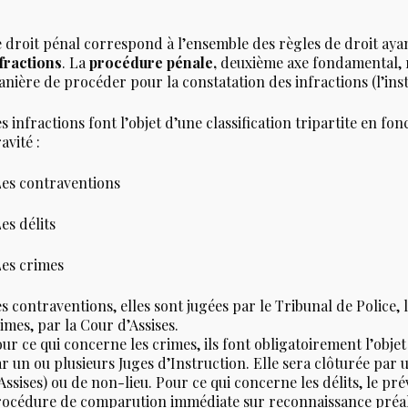
 droit pénal correspond à l’ensemble des règles de droit aya
fractions
. La
procédure pénale,
deuxième axe fondamental, re
nière de procéder pour la constatation des infractions (l’ins
s infractions font l’objet d’une classification tripartite en fo
avité :
es contraventions
es délits
Les crimes
s contraventions, elles sont jugées par le Tribunal de Police, l
imes, par la Cour d’Assises.
ur ce qui concerne les crimes, ils font obligatoirement l’obje
r un ou plusieurs Juges d’Instruction. Elle sera clôturée par
Assises) ou de non-lieu. Pour ce qui concerne les délits, le pré
océdure de comparution immédiate sur reconnaissance préala