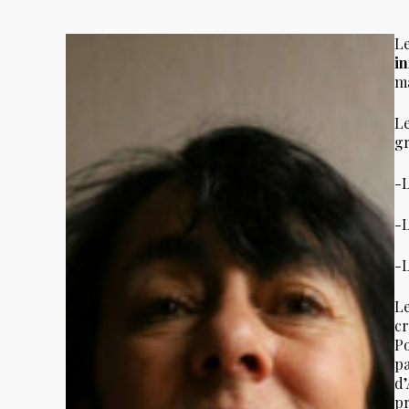
Le
in
ma
Le
gr
-L
-L
-
Le
cr
Po
pa
d’
pr