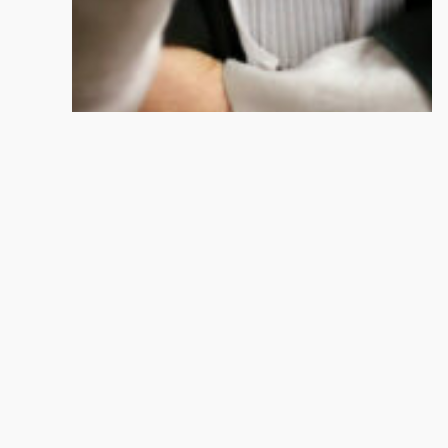
CABINET
NOS COOR
AMALRIC-ZERMATI
23, rue du 
31000 Toulo