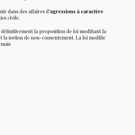
ir dans des affaires d’
agressions à caractère
es civile.
é définitivement la proposition de loi modifiant la
ant la notion de non-consentement. La loi modifie
rmais