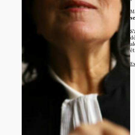
Ma
se
S’
dé
al
êt
Ex